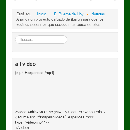
Está aquí:
Inicio
El Puente de Hoy
Noticias
Arranca un proyecto cargado de ilusión para que los
vecinos sepan los que sucede más cerca de ellos
Buscar
all video
{mp4}Hesperides{/mp4}
<video width="300" height="150" controls="controls">
<source src="/images/videos/Hesperides.mp4"
type="video/mp4" />
</video>