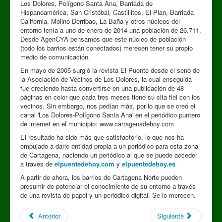
Los Dolores, Polígono Santa Ana, Barriada de
Hispanoamérica, San Cristóbal, Castillitos, El Plan, Barriada
California, Molino Derribao, La Baña y otros núcleos del
entorno tenía a uno de enero de 2014 una población de 26.711.
Desde AgenCYA pensamos que este núcleo de población
(todo los barrios están conectados) merecen tener su propio
medio de comunicación.
En mayo de 2005 surgió la revista El Puente desde el seno de
la Asociación de Vecinos de Los Dolores, la cual enseguida
fue creciendo hasta convertirse en una publicación de 48
páginas en color que cada tres meses tiene su cita fiel con los
vecinos. Sin embargo, nos pedían más, por lo que se creó el
canal 'Los Dolores-Polígono Santa Ana' en el periódico puntero
de internet en el municipio: www.cartagenadehoy.com
El resultado ha sido más que satisfactorio, lo que nos ha
empujado a darle entidad propia a un periódico para esta zona
de Cartagena, naciendo un periódico al que se puede acceder
a través de
elpuentedehoy.com
y
elpuentedehoy.es
A partir de ahora, los barrios de Cartagena Norte pueden
presumir de potenciar el conocimiento de su entorno a través
de una revista de papel y un periódico digital. Se lo merecen.
Anterior
Siguiente