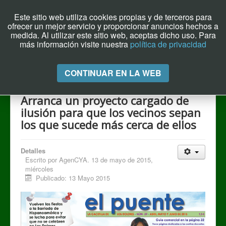
Este sitio web utiliza cookies propias y de terceros para
ofrecer un mejor servicio y proporcionar anuncios hechos a
Archivo el Puente de Hoy
medida. Al utilizar este sitio web, aceptas dicho uso. Para
más información visite nuestra
política de privacidad
Cambiar
CONTINUAR EN LA WEB
navegación
Arranca un proyecto cargado de
ilusión para que los vecinos sepan
los que sucede más cerca de ellos
Detalles
Escrito por
AgenCYA. 13 de mayo de 2015,
miércoles
Publicado: 13 Mayo 2015