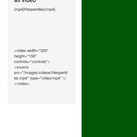
all video
{mp4}Hesperides{/mp4}
<video width="300"
height="150"
controls="controls">
<source
src="/images/videos/Hesperid
es.mp4" type="video/mp4" />
</video>