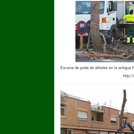
Escena de poda de árboles en la antigua N-
http: