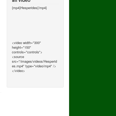
all video
{mp4}Hesperides{/mp4}
<video width="300"
height="150"
controls="controls">
<source
src="/images/videos/Hesperid
es.mp4" type="video/mp4" />
</video>