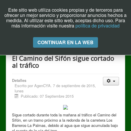
Este sitio web utiliza cookies propias y de terceros para
ofrecer un mejor servicio y proporcionar anuncios hechos a
Archivo el Puente de Hoy
medida. Al utilizar este sitio web, aceptas dicho uso. Para
más información visite nuestra
política de privacidad
Cambiar
CONTINUAR EN LA WEB
navegación
El Camino del Sifón sigue cortado
al tráfico
Detalles
Escrito por
AgenCYA. 7 de septiembre de 2015,
lunes
Publicado: 07 Septiembre 2015
Sigue cortado durante toda la mañana al tráfico el Camino del
Sifón, en un tramo próximo a la redonda de la carretera Los
Barreros-La Palmas, debido al agua que sigue acumulada bajo
el puente de la vía del tren.