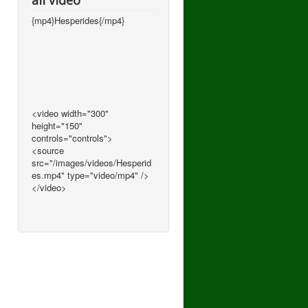
all video
{mp4}Hesperides{/mp4}
<video width="300"
height="150"
controls="controls">
<source
src="/images/videos/Hesperid
es.mp4" type="video/mp4" />
</video>