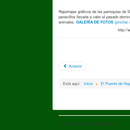
Reportajes gráficos de las parroquias de S
panecillos llevada a cabo el pasado domi
animales.
GALERÍA DE FOTOS
(pinchar 
http:/
Anterior
Está aquí:
Inicio
El Puente de Ho
© 2026 Archivo el Puente de Hoy