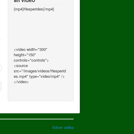
all video
{mp4}Hesperides{/mp4}
y
<video width="300"
height="150"
controls="controls">
<source
src="/images/videos/Hesperid
es.mp4" type="video/mp4" />
</video>
Volver arriba