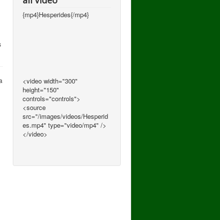
all video
{mp4}Hesperides{/mp4}
s
a
<video width="300"
height="150"
controls="controls">
<source
src="/images/videos/Hesperid
es.mp4" type="video/mp4" />
</video>