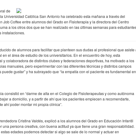
oral de
la Universidad Católica San Antonio ha celebrado esta mañana a través del
n Job Coffee entre alumnos del Grado en Fisioterapia y la directora del Centro
ma a los otros dos que se han realizado en las últimas semanas para estudiante
s instalaciones.
ducido de alumnos para facilitar que planteen sus dudas al profesional que asiste 
 en el área de estudio de los universitarios. En el encuentro de hoy, esta
ral y colaboradora de distintos clubes y federaciones deportivas, ha motivado a los
pias manuales, pero experimentar con las diferentes técnicas y distintos campos
es puede gustar” y ha subrayado que “la empatía con el paciente es fundamental en
ia consistió en “darme de alta en el Colegio de Fisioterapeutas y como autónoma
jar a domicilio, y a partir de ahí que los pacientes empiecen a recomendarte,
de ahí poder montar mi propia clínica”.
prendedora Cristina Valdés, explicó a los alumnos del Grado en Educación Infantil
r una persona creativa, con buena actitud ya que tiene una gran responsabilidad.
estas edades podemos detectar si algo se sale de lo normal y actuar en