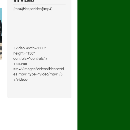
all video
{mp4}Hesperides{/mp4}
<video width="300"
height="150"
controls="controls">
<source
src="/images/videos/Hesperid
es.mp4" type="video/mp4" />
</video>