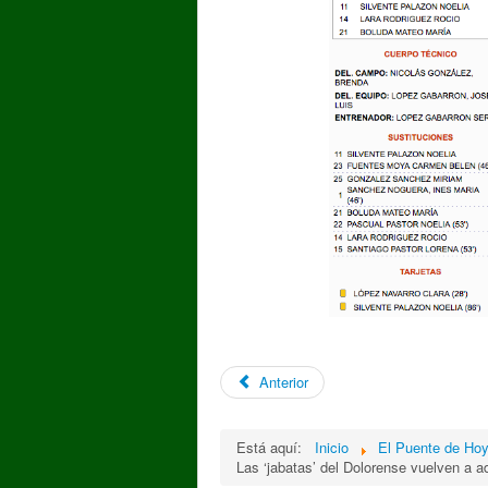
Anterior
Está aquí:
Inicio
El Puente de Ho
Las ‘jabatas’ del Dolorense vuelven a a