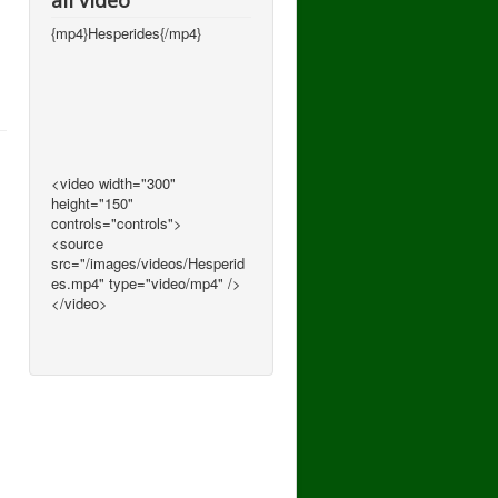
all video
{mp4}Hesperides{/mp4}
<video width="300"
height="150"
controls="controls">
<source
src="/images/videos/Hesperid
es.mp4" type="video/mp4" />
</video>