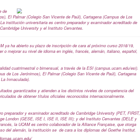
e de
s), El Palmar (Colegio San Vicente de Paúl), Cartagena (Campus de Los
La institución universitaria es centro preparador y examinador acreditado de
 Cambridge University y el Instituto Cervantes.
 ya ha abierto su plazo de inscripción de cara al próximo curso 2018/19,
r o mejorar su nivel de idioma en inglés, francés, alemán, italiano, español,
alidad cuatrimestral o bimensual, a través de la ESI (campus.ucam.edu/esi).
s de Los Jerónimos), El Palmar (Colegio San Vicente de Paúl), Cartagena
 La Inmaculada).
ltados garantizados y atienden a los distintos niveles de competencia del
riculados de obtener títulos oficiales reconocidos internacionalmente.
tro preparador y examinador acreditado de Cambridge University (PET, FIRST,
lege London (GESE, ISE I, ISE II, ISE III); y del Instituto Cervantes (DELE y
francés, la UCAM es centro colaborador de la Alliance Française, que otorga
aso del alemán, la institución se de cara a los diplomas del Goethe Institut.
idiomas.ucam.edu/