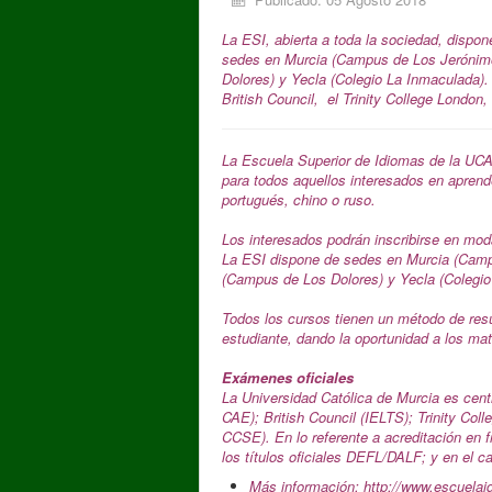
La ESI, abierta a toda la sociedad, dispon
sedes en Murcia (Campus de Los Jerónimo
Dolores) y Yecla (Colegio La Inmaculada). 
British Council, el Trinity College London,
La Escuela Superior de Idiomas de la UCAM
para todos aquellos interesados en aprende
portugués, chino o ruso.
Los interesados podrán inscribirse en mod
La ESI dispone de sedes en Murcia (Campu
(Campus de Los Dolores) y Yecla (Colegio
Todos los cursos tienen un método de resu
estudiante, dando la oportunidad a los mat
Exámenes oficiales
La Universidad Católica de Murcia es cen
CAE); British Council (IELTS); Trinity Col
CCSE). En lo referente a acreditación en 
los títulos oficiales DEFL/DALF; y en el c
Más información: http://www.escuela