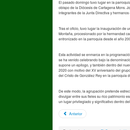
El pasado domingo tuvo lugar en la parroqui
obispo de la Diócesis de Cartagena Mons. Jo
integrantes de la Junta Directiva y hermanos
Tras el oficio, tuvo lugar la inauguración de
Montaña, procesionado por la hermandad cad
entronizado en la parroquia desde el año 20
Esta actividad se enmarca en la programación
se ha venido celebrando bajo la denominació
supone un epílogo, y también dentro del nue
2020 con motivo del XV aniversario del grupo
del Cristo de González Rey en la parroquia 
De este modo, la agrupación pretende estrec
divulgar entre sus fieles su rico patrimonio e
un lugar privilegiado y significativo dentro 
Anterior