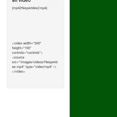
all video
{mp4}Hesperides{/mp4}
<video width="300"
height="150"
controls="controls">
<source
src="/images/videos/Hesperid
es.mp4" type="video/mp4" />
</video>