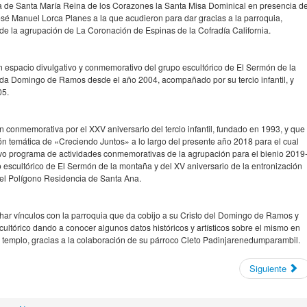
a de Santa María Reina de los Corazones la Santa Misa Dominical en presencia de
sé Manuel Lorca Planes a la que acudieron para dar gracias a la parroquia,
 de la agrupación de La Coronación de Espinas de la Cofradía California.
 un espacio divulgativo y conmemorativo del grupo escultórico de El Sermón de la
a Domingo de Ramos desde el año 2004, acompañado por su tercio infantil, y
05.
 conmemorativa por el XXV aniversario del tercio infantil, fundado en 1993, y que
n temática de «Creciendo Juntos» a lo largo del presente año 2018 para el cual
vo programa de actividades conmemorativas de la agrupación para el bienio 2019
 escultórico de El Sermón de la montaña y del XV aniversario de la entronización
del Polígono Residencia de Santa Ana.
har vínculos con la parroquia que da cobijo a su Cristo del Domingo de Ramos y
scultórico dando a conocer algunos datos históricos y artísticos sobre el mismo en
del templo, gracias a la colaboración de su párroco Cleto Padinjarenedumparambil.
Siguiente