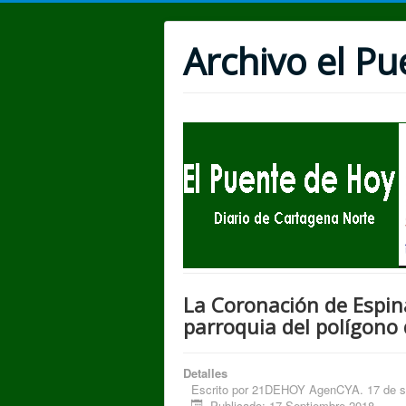
Archivo el P
La Coronación de Espina
parroquia del polígono
Detalles
Escrito por
21DEHOY AgenCYA. 17 de sep
Publicado: 17 Septiembre 2018